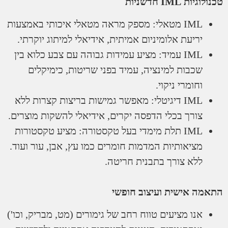
IML חדשניות
IML מטאלי: מספק מראה מטאלי איכותי באמצעות
יריעת אלומיניום אמיתית, אידיאלי למיתוג יוקרתי.
IML עמיד: מציע עמידות גבוהה עם צבע כלוא בין
שכבות למינציה, עמיד בפני שריטות, כימיקלים
וחומרי ניקוי.
IML דיגיטלי: מאפשר גמישות בריצות קצרות ללא
צורך בכלי הדפסה יקרים, אידיאלי להשקות מוצרים.
IML תלת מימדי בעל טקסטורה: מציע טקסטורות
מציאותיות המדמות חומרים כמו עץ, אבן, עור ועוד.
ללא צורך בתבנית חריטה.
 אישית ועיצוב חופשי
אנו מציעים טווח רחב של גימורים (מט, מבריק, וכו')